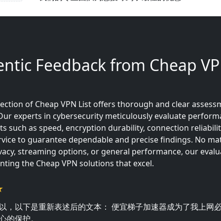
ntic Feedback from Cheap VP
ection of Cheap VPN List offers thorough and clear assess
ur experts in cybersecurity meticulously evaluate perform
ts such as speed, encryption durability, connection reliabili
vice to guarantee dependable and precise findings. No mat
ivacy, streaming options, or general performance, our evalu
inting the Cheap VPN solutions that excel.
以，以下是重新表述后的文本： 便宜梯子加速器成为了我上网
心的保护。