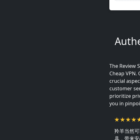
Authe
The Review S
Cheap VPN. O
crucial aspec
customer ser
prioritize pr
you in pinpo
羚羊当然可
具，带来安