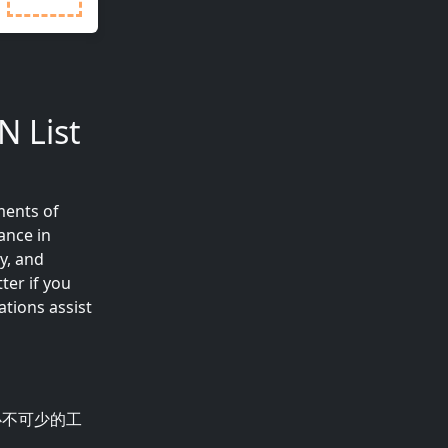
N List
ments of
ance in
ty, and
ter if you
ations assist
必不可少的工