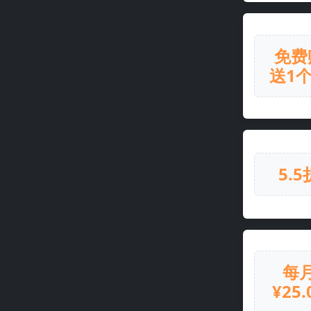
免费
送1
5.5
每
¥25.