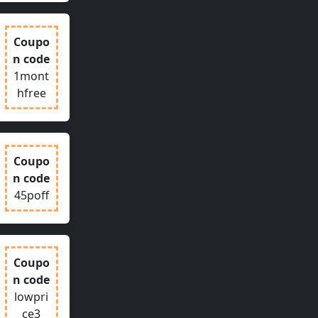
Coupo
n code
1mont
hfree
Coupo
n code
45poff
Coupo
n code
lowpri
ce3