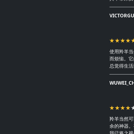
VICTORG
使用羚羊当
而烦恼。它
总觉得生活
WUWEI_C
羚羊当然可
余的神器。
我已将之视