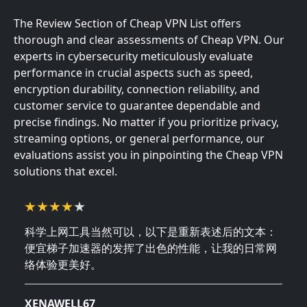
The Review Section of Cheap VPN List offers
thorough and clear assessments of Cheap VPN. Our
experts in cybersecurity meticulously evaluate
performance in crucial aspects such as speed,
encryption durability, connection reliability, and
customer service to guarantee dependable and
precise findings. No matter if you prioritize privacy,
streaming options, or general performance, our
evaluations assist you in pinpointing the Cheap VPN
solutions that excel.
科学上网工具当然可以，以下是重新表述后的文本：
便宜梯子加速器的发挥了出色的性能，让我的日常网
络体验更美好。
January 8, 2025
XENAWELL67