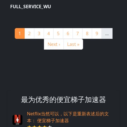
November 8, 2024
FULL_SERVICE_WU
分页
Page
Page
Page
Page
Page
Page
Page
Page
Page
1
2
3
4
5
6
7
8
9
…
下一页
末页
Next ›
Last »
最为优秀的便宜梯子加速器
Netflix当然可以，以下是重新表述后的文
本： 便宜梯子加速器